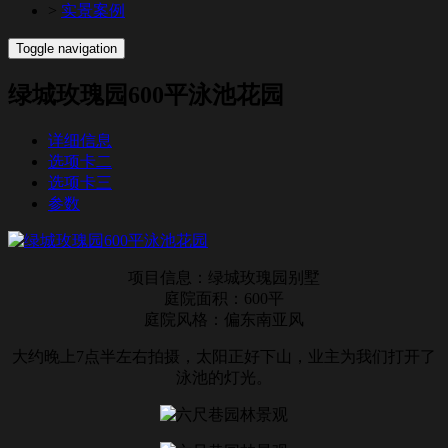
>
实景案例
Toggle navigation
绿城玫瑰园600平泳池花园
详细信息
选项卡二
选项卡三
参数
项目信息：绿城玫瑰园别墅
庭院面积：600平
庭院风格：偏东南亚风
大约晚上7点半左右拍摄，太阳正好下山，业主为我们打开了
泳池的灯光。